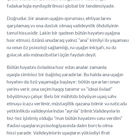
fədakarlıqla eyniləşdirilməsi qlobal bir tendensiyadır.
Doğrudur, bir ananın uşağını qoruması, ehtiyaclarını
qarşılamaq və ona dəstək olmaq valideynlik öhdəliyinin
təməl hissəsidir. Lakin bir qadının bütün həyatını uşağına
həsr etməsi, özünü unudaraq yalnız “ana” kimliyi ilə yaşaması
nə onun öz psixoloji sağlamlığı, nə uşağın inkişafı, nə də
gələcək ailə münasibətləri üçün faydalı deyil.
Bütün həyatını övladına həsr edən analar zamanla
uşaqla simbioz bir bağlılıq yaradırlar. Bu halda ana uşağın
həyatını da özü yaşamağa başlayır: bütün qərarları onun
yerinə verir, ona seçim haqqı tanımır və “ideal övlad”
böyütməyə çalışır. Belə bir mühitdə böyüyən uşaq səhv
etməyə icazə verilmir, müstəqillik qazana bilmir və nəticədə
yetkinlikdə valideynlərindən “ayrıla” bilmir.Valideynlərin
tez-tez işlətmiş olduğu “mən bütün həyatımı sənə verdim”
ifadəsi uşaqların psixologiyasında daim borclu olma
hissi yaradır. Valideyinlərin uşaqların yüklədiyi ifrat