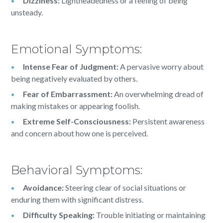
Dizziness:
Lightheadedness or a feeling of being
unsteady.
Emotional Symptoms:
Intense Fear of Judgment:
A pervasive worry about
being negatively evaluated by others.
Fear of Embarrassment:
An overwhelming dread of
making mistakes or appearing foolish.
Extreme Self-Consciousness:
Persistent awareness
and concern about how one is perceived.
Behavioral Symptoms:
Avoidance:
Steering clear of social situations or
enduring them with significant distress.
Difficulty Speaking:
Trouble initiating or maintaining