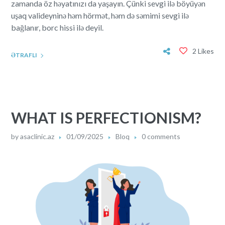
zamanda öz həyatınızı da yaşayın. Çünki sevgi ilə böyüyən
uşaq valideyninə həm hörmət, həm də səmimi sevgi ilə
bağlanır, borc hissi ilə deyil.
2 Likes
ƏTRAFLI
WHAT IS PERFECTIONISM?
by
asaclinic.az
01/09/2025
Bloq
0 comments