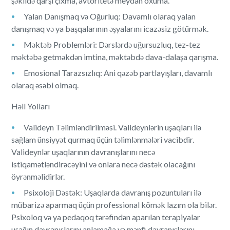
şəkildə qarşı çıxma, avtoritetə meydan oxuma.
Yalan Danışmaq və Oğurluq: Davamlı olaraq yalan
danışmaq və ya başqalarının əşyalarını icazəsiz götürmək.
Məktəb Problemləri: Dərslərdə uğursuzluq, tez-tez
məktəbə getməkdən imtina, məktəbdə dava-dalaşa qarışma.
Emosional Tarazsızlıq: Ani qəzəb partlayışları, davamlı
olaraq əsəbi olmaq.
Həll Yolları
Valideyn Təlimləndirilməsi. Valideynlərin uşaqları ilə
sağlam ünsiyyət qurmaq üçün təlimlənmələri vacibdir.
Valideynlər uşaqlarının davranışlarını necə
istiqamətləndirəcəyini və onlara necə dəstək olacağını
öyrənməlidirlər.
Psixoloji Dəstək: Uşaqlarda davranış pozuntuları ilə
mübarizə aparmaq üçün professional kömək lazım ola bilər.
Psixoloq və ya pedaqoq tərəfindən aparılan terapiyalar
uşağın davranışlarını anlamağa və mənfi davranışlarını