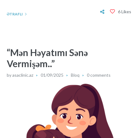
6 Likes
ƏTRAFLI
“Mən Həyatımı Sənə
Vermişəm..”
by
asaclinic.az
01/09/2025
Bloq
0 comments