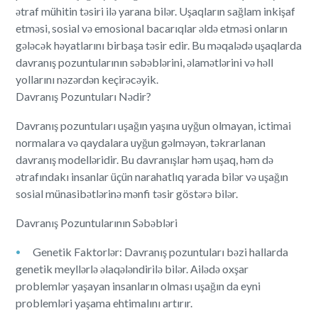
ətraf mühitin təsiri ilə yarana bilər. Uşaqların sağlam inkişaf
etməsi, sosial və emosional bacarıqlar əldə etməsi onların
gələcək həyatlarını birbaşa təsir edir. Bu məqalədə uşaqlarda
davranış pozuntularının səbəblərini, əlamətlərini və həll
yollarını nəzərdən keçirəcəyik.
Davranış Pozuntuları Nədir?
Davranış pozuntuları uşağın yaşına uyğun olmayan, ictimai
normalara və qaydalara uyğun gəlməyən, təkrarlanan
davranış modelləridir. Bu davranışlar həm uşaq, həm də
ətrafındakı insanlar üçün narahatlıq yarada bilər və uşağın
sosial münasibətlərinə mənfi təsir göstərə bilər.
Davranış Pozuntularının Səbəbləri
Genetik Faktorlər: Davranış pozuntuları bəzi hallarda
genetik meyllərlə əlaqələndirilə bilər. Ailədə oxşar
problemlər yaşayan insanların olması uşağın da eyni
problemləri yaşama ehtimalını artırır.