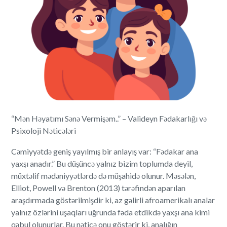
“Mən Həyatımı Sənə Vermişəm..” – Valideyn Fədakarlığı və
Psixoloji Nəticələri
Cəmiyyətdə geniş yayılmış bir anlayış var: “Fədakar ana
yaxşı anadır.” Bu düşüncə yalnız bizim toplumda deyil,
müxtəlif mədəniyyətlərdə də müşahidə olunur. Məsələn,
Elliot, Powell və Brenton (2013) tərəfindən aparılan
araşdırmada göstərilmişdir ki, az gəlirli afroamerikalı analar
yalnız özlərini uşaqları uğrunda fəda etdikdə yaxşı ana kimi
qəbul olunurlar. Bu nəticə onu göstərir ki, analığın