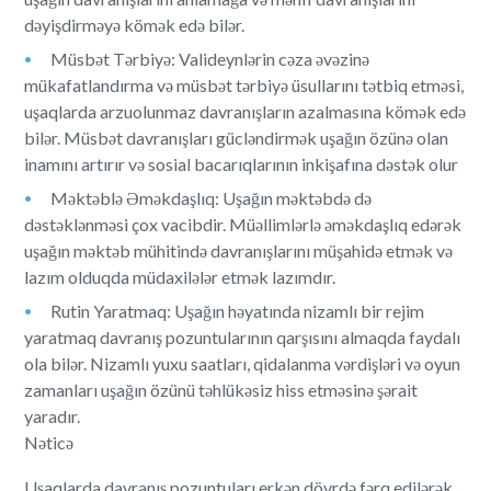
dəyişdirməyə kömək edə bilər.
Müsbət Tərbiyə: Valideynlərin cəza əvəzinə
mükafatlandırma və müsbət tərbiyə üsullarını tətbiq etməsi,
uşaqlarda arzuolunmaz davranışların azalmasına kömək edə
bilər. Müsbət davranışları gücləndirmək uşağın özünə olan
inamını artırır və sosial bacarıqlarının inkişafına dəstək olur
Məktəblə Əməkdaşlıq: Uşağın məktəbdə də
dəstəklənməsi çox vacibdir. Müəllimlərlə əməkdaşlıq edərək
uşağın məktəb mühitində davranışlarını müşahidə etmək və
lazım olduqda müdaxilələr etmək lazımdır.
Rutin Yaratmaq: Uşağın həyatında nizamlı bir rejim
yaratmaq davranış pozuntularının qarşısını almaqda faydalı
ola bilər. Nizamlı yuxu saatları, qidalanma vərdişləri və oyun
zamanları uşağın özünü təhlükəsiz hiss etməsinə şərait
yaradır.
Nəticə
Uşaqlarda davranış pozuntuları erkən dövrdə fərq edilərək