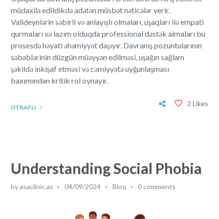
müdaxilə edildikdə adətən müsbət nəticələr verir.
Valideynlərin səbirli və anlayışlı olmaları, uşaqları ilə empati
qurmaları və lazım olduqda professional dəstək almaları bu
prosesdə həyati əhəmiyyət daşıyır. Davranış pozuntularının
səbəblərinin düzgün müəyyən edilməsi, uşağın sağlam
şəkildə inkişaf etməsi və cəmiyyətə uyğunlaşması
baxımından kritik rol oynayır.
2 Likes
ƏTRAFLI
Understanding Social Phobia
by
asaclinic.az
04/09/2024
Bloq
0 comments