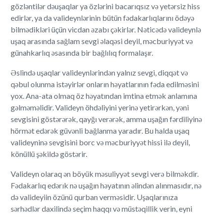
gözləntilər dəuşaqlar ya özlərini bacarıqsız və yetərsiz hiss
edirlər, ya da valideynlərinin bütün fədakarlıqlarını ödəyə
bilmədikləri üçün vicdan əzabı çəkirlər. Nəticədə valideynlə
uşaq arasında sağlam sevgi əlaqəsi deyil, məcburiyyət və
günahkarlıq əsasında bir bağlılıq formalaşır.
Əslində uşaqlar valideynlərindən yalnız sevgi, diqqət və
qəbul olunma istəyirlər onların həyatlarının fəda edilməsini
yox. Ana-ata olmaq öz həyatından imtina etmək anlamına
gəlməməlidir. Valideyn öhdəliyini yerinə yetirərkən, yəni
sevgisini göstərərək, qayğı verərək, amma uşağın fərdiliyinə
hörmət edərək güvənli bağlanma yaradır. Bu halda uşaq
valideyninə sevgisini borc və məcburiyyət hissi ilə deyil,
könüllü şəkildə göstərir.
Valideyn olaraq ən böyük məsuliyyət sevgi verə bilməkdir.
Fədakarlıq edərık nə uşağın həyatının əlindən alınmasıdır, nə
də valideyiin özünü qurban verməsidir. Uşaqlarınıza
sərhədlər daxilində seçim haqqı və müstəqillik verin, eyni