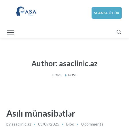
SEANSGÖTÜR
Author: asaclinic.az
HOME
POST
Asılı münasibətlər
by
asaclinic.az
03/09/2025
Bloq
0 comments