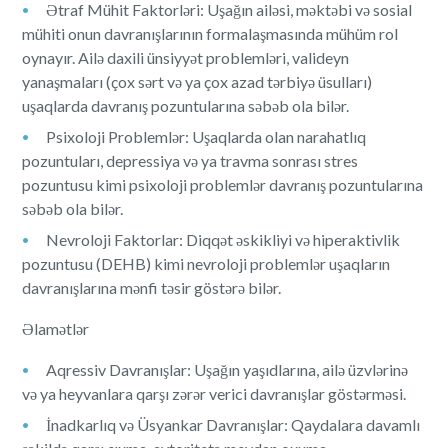
Ətraf Mühit Faktorləri: Uşağın ailəsi, məktəbi və sosial
mühiti onun davranışlarının formalaşmasında mühüm rol
oynayır. Ailə daxili ünsiyyət problemləri, valideyn
yanaşmaları (çox sərt və ya çox azad tərbiyə üsulları)
uşaqlarda davranış pozuntularına səbəb ola bilər.
Psixoloji Problemlər: Uşaqlarda olan narahatlıq
pozuntuları, depressiya və ya travma sonrası stres
pozuntusu kimi psixoloji problemlər davranış pozuntularına
səbəb ola bilər.
Nevroloji Faktorlar: Diqqət əskikliyi və hiperaktivlik
pozuntusu (DEHB) kimi nevroloji problemlər uşaqların
davranışlarına mənfi təsir göstərə bilər.
Əlamətlər
Aqressiv Davranışlar: Uşağın yaşıdlarına, ailə üzvlərinə
və ya heyvanlara qarşı zərər verici davranışlar göstərməsi.
İnadkarlıq və Üsyankar Davranışlar: Qaydalara davamlı