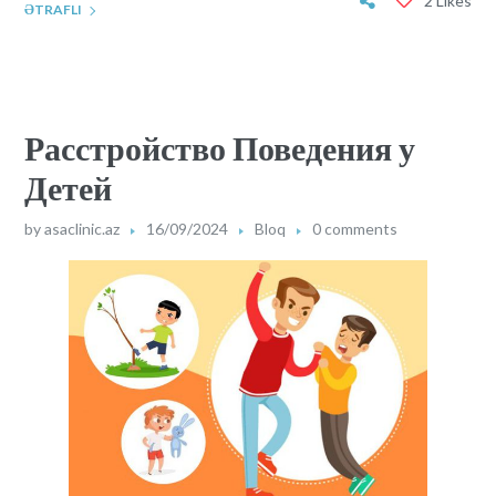
2 Likes
ƏTRAFLI
Расстройство Поведения у
Детей
by
asaclinic.az
16/09/2024
Bloq
0 comments