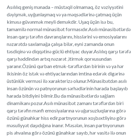
Asılılıq geniş mənada – müstəqil olmamaq, öz vəziyyətini
dəyişmək, uyğunlaşmaq və ya məqsədlərinə çatmaq üçün
kiməsə güvənmək meyli deməkdir. Uşaq üçün isə bu,
tamamilə normal münasibət formasıdır.Asılı münasibətlərdə
insan qarşı tərəfin davranışlarını, hisslərini və emosiyalarını
nəzarətdə saxlamağa çalışa bilər, eyni zamanda onun
təsdiqinə və diqqətinə güclü ehtiyac duyar.Aslılıq qarşı tərəfə
qarşı həddindən artıq nəzarət ,itirmək qorxusundan
yaranır.Özünü qurban etmək-tərəflərdən birinin və ya hər
ikisinin öz istək və ehtiyaclarından imtina edərək digərinə
üstünlük verməsi ilə xarakterizə olunur.Münasibətdən asılı
insan özünün və patnyorunun sərhədlərinin harada başlayıb
harada bitdiyini bilmir.Bu da münasibətlərdə sağlam
dinamikanı pozur.Asılı münasibət zamanı tərəflərdən biri
qarşı tərəfin mənfi emosiyalarına və uğursuzluqlarına görə
özünü günahkar hiss edir,partnyorunun xoşbəxtliyinə görə
məsuliyyət daşıdığına inanır. Məsələn, insan partnyorunun
pis əhvalına görə özünü günahkar sayıb, hər vasitə ilə onun