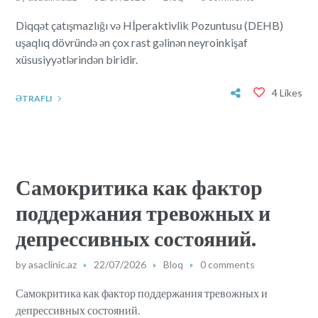
Diqqət çatışmazlığı və Hİperaktivlik Pozuntusu (DEHB)
uşaqlıq dövründə ən çox rast gəlinən neyroinkişaf
xüsusiyyətlərindən biridir.
4 Likes
ƏTRAFLI
Самокритика как фактор
поддержания тревожных и
депрессивных состояний.
by
asaclinic.az
22/07/2026
Bloq
0 comments
Самокритика как фактор поддержания тревожных и
депрессивных состояний.