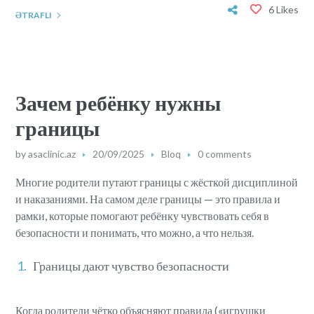
6 Likes
ƏTRAFLI
Зачем ребёнку нужны
границы
by
asaclinic.az
20/09/2025
Bloq
0 comments
Многие родители путают границы с жёсткой дисциплиной
и наказаниями. На самом деле границы — это правила и
рамки, которые помогают ребёнку чувствовать себя в
безопасности и понимать, что можно, а что нельзя.
Границы дают чувство безопасности
Когда родители чётко объясняют правила («игрушки