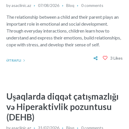
by
asaclinic.az
07/08/2026
Bloq
0 comments
The relationship between a child and their parent plays an
important role in emotional and social development.
Through everyday interactions, children learn how to
understand and express their emotions, build relationships,
cope with stress, and develop their sense of self.
3 Likes
ƏTRAFLI
Uşaqlarda diqqət çatışmazlığı
və Hiperaktivlik pozuntusu
(DEHB)
by
asaclinic.az
31/07/2026
Bloq
0 comments