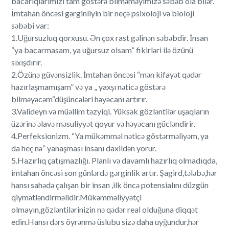
bacarıqlarımızı tam göstərə bilməməyimizə səbəb ola bilər.
İmtahan öncəsi gərginliyin bir neçə psixoloji və bioloji
səbəbi var:
1.Uğursuzluq qorxusu. Ən çox rast gəlinən səbəbdir. İnsan
“ya bacarmasam, ya uğursuz olsam” fikirləri ilə özünü
sıxışdırır.
2.Özünə güvənsizlik. İmtahan öncəsi “mən kifayət qədər
hazırlaşmamışam” və ya „ yaxşı nəticə göstərə
bilməyəcəm“düşüncələri həyəcanı artırır.
3.Valideyn və müəllim təzyiqi. Yüksək gözləntilər uşaqların
üzərinə əlavə məsuliyyət qoyur və həyəcanı gücləndirir.
4.Perfeksionizm. “Ya mükəmməl nəticə göstərməliyəm, ya
da heç nə” yanaşması insanı daxildən yorur.
5.Hazırlıq çatışmazlığı. Planlı və davamlı hazırlıq olmadıqda,
imtahan öncəsi son günlərdə gərginlik artır. Şagird,tələbə,hər
hansı sahədə çalışan bir insan ,ilk öncə potensialını düzgün
qiymətləndirməlidir.Mükəmməliyyətçi
olmayın,gözləntilərinizin nə qədər real olduğuna diqqət
edin.Hansı dərs öyrənmə üslubu sizə daha uyğundur,hər