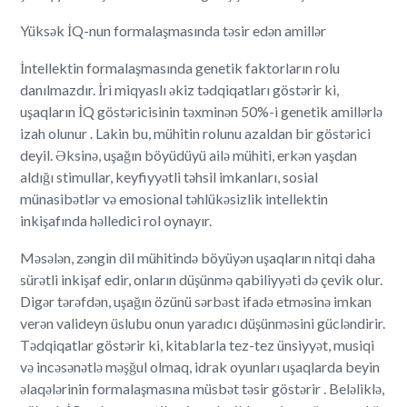
Yüksək İQ-nun formalaşmasında təsir edən amillər
İntellektin formalaşmasında genetik faktorların rolu
danılmazdır. İri miqyaslı əkiz tədqiqatları göstərir ki,
uşaqların İQ göstəricisinin təxminən 50%-i genetik amillərlə
izah olunur . Lakin bu, mühitin rolunu azaldan bir göstərici
deyil. Əksinə, uşağın böyüdüyü ailə mühiti, erkən yaşdan
aldığı stimullar, keyfiyyətli təhsil imkanları, sosial
münasibətlər və emosional təhlükəsizlik intellektin
inkişafında həlledici rol oynayır.
Məsələn, zəngin dil mühitində böyüyən uşaqların nitqi daha
sürətli inkişaf edir, onların düşünmə qabiliyyəti də çevik olur.
Digər tərəfdən, uşağın özünü sərbəst ifadə etməsinə imkan
verən valideyn üslubu onun yaradıcı düşünməsini gücləndirir.
Tədqiqatlar göstərir ki, kitablarla tez-tez ünsiyyət, musiqi
və incəsənətlə məşğul olmaq, idrak oyunları uşaqlarda beyin
əlaqələrinin formalaşmasına müsbət təsir göstərir . Beləliklə,