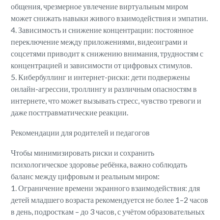
общения, чрезмерное увлечение виртуальным миром
может снижать навыки живого взаимодействия и эмпатии.
4. Зависимость и снижение концентрации: постоянное
переключение между приложениями, видеоиграми и
соцсетями приводит к снижению внимания, трудностям с
концентрацией и зависимости от цифровых стимулов.
5. Кибербуллинг и интернет-риски: дети подвержены
онлайн-агрессии, троллингу и различным опасностям в
интернете, что может вызывать стресс, чувство тревоги и
даже посттравматические реакции.
Рекомендации для родителей и педагогов
Чтобы минимизировать риски и сохранить
психологическое здоровье ребёнка, важно соблюдать
баланс между цифровым и реальным миром:
1. Ограничение времени экранного взаимодействия: для
детей младшего возраста рекомендуется не более 1–2 часов
в день, подросткам – до 3 часов, с учётом образовательных