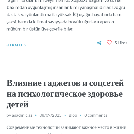
baxımdan uyğunlaşmış insanlar kimi yanaşmalıdırlar. Doğru
dəstək və yönləndirmə ilə yüksək İQ uşağın həyatında həm
şəxsi, həm də ictimai səviyyədə böyük uğurlara aparan
mühüm bir üstünlüyə çevrilə bilər.
5 Likes
ƏTRAFLI
Влияние гаджетов и соцсетей
на психологическое здоровье
детей
by
asaclinic.az
08/09/2025
Bloq
0 comments
Современные технологии занимают важное место в жизни