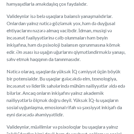
həmyaşıdlarla əməkdaşlıq çox faydalıdır.
Valideynlər isə belə uşaqlara balanslı yanaşmalıdırlar.
Onlardan yalnız nəticə gözləmək yox, həm də duyğusal
ehtiyaclarını nəzərə almaq vacibdir. İdman, musiqi və
incəsənət fəaliyyətlərinə cəlb olunmaları həm beyin
inkişafına, həm də psixoloji balansın qorunmasına kömək
edir. Ən əsası isə uşağın uğurlarını qiymətləndirməklə yanaşı,
səhv etmək haqqının da tanınmasıdır.
Nəticə olaraq, uşaqlarda yüksək İQ cəmiyyət üçün böyük
bir potensialdır. Bu uşaqlar gələcəkdə elm, texnologiya,
incəsənət və liderlik sahələrində mühüm nailiyyətlər əldə edə
bilərlər. Ancaq onların inkişafını yalnız akademik
nailiyyətlərlə ölçmək doğru deyil. Yüksək İQ-lu uşaqların
sosial uyğunlaşma, emosional rifah və şəxsiyyət inkişafı da
eyni dərəcədə əhəmiyyətlidir.
Valideynlər, müəllimlər və psixoloqlar bu uşaqlara yalnız
“ağıllı” fərdlər kimi deyil, həm də xoşbəxt, sağlam və sosial