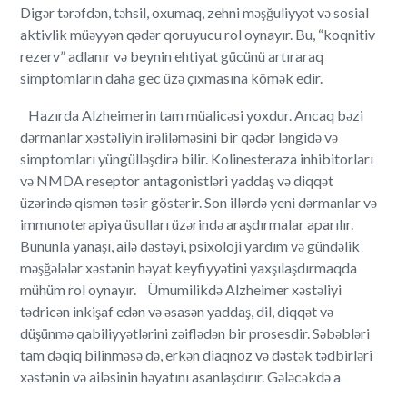
Digər tərəfdən, təhsil, oxumaq, zehni məşğuliyyət və sosial
aktivlik müəyyən qədər qoruyucu rol oynayır. Bu, “koqnitiv
rezerv” adlanır və beynin ehtiyat gücünü artıraraq
simptomların daha gec üzə çıxmasına kömək edir.
Hazırda Alzheimerin tam müalicəsi yoxdur. Ancaq bəzi
dərmanlar xəstəliyin irəliləməsini bir qədər ləngidə və
simptomları yüngülləşdirə bilir. Kolinesteraza inhibitorları
və NMDA reseptor antagonistləri yaddaş və diqqət
üzərində qismən təsir göstərir. Son illərdə yeni dərmanlar və
immunoterapiya üsulları üzərində araşdırmalar aparılır.
Bununla yanaşı, ailə dəstəyi, psixoloji yardım və gündəlik
məşğələlər xəstənin həyat keyfiyyətini yaxşılaşdırmaqda
mühüm rol oynayır. Ümumilikdə Alzheimer xəstəliyi
tədricən inkişaf edən və əsasən yaddaş, dil, diqqət və
düşünmə qabiliyyətlərini zəiflədən bir prosesdir. Səbəbləri
tam dəqiq bilinməsə də, erkən diaqnoz və dəstək tədbirləri
xəstənin və ailəsinin həyatını asanlaşdırır. Gələcəkdə a