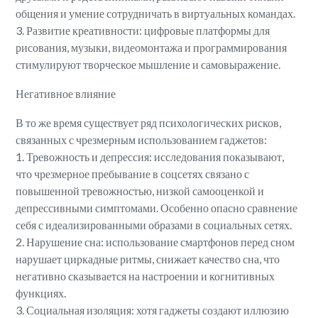
общения и умение сотрудничать в виртуальных командах.
3. Развитие креативности: цифровые платформы для
рисования, музыки, видеомонтажа и программирования
стимулируют творческое мышление и самовыражение.
Негативное влияние
В то же время существует ряд психологических рисков,
связанных с чрезмерным использованием гаджетов:
1. Тревожность и депрессия: исследования показывают,
что чрезмерное пребывание в соцсетях связано с
повышенной тревожностью, низкой самооценкой и
депрессивными симптомами. Особенно опасно сравнение
себя с идеализированными образами в социальных сетях.
2. Нарушение сна: использование смартфонов перед сном
нарушает циркадные ритмы, снижает качество сна, что
негативно сказывается на настроении и когнитивных
функциях.
3. Социальная изоляция: хотя гаджеты создают иллюзию