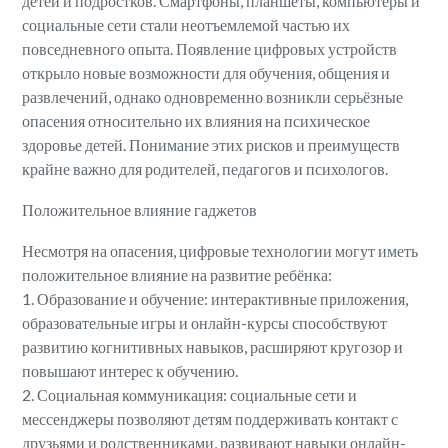
детей и подростков. Смартфоны, планшеты, компьютеры и
социальные сети стали неотъемлемой частью их
повседневного опыта. Появление цифровых устройств
открыло новые возможности для обучения, общения и
развлечений, однако одновременно возникли серьёзные
опасения относительно их влияния на психическое
здоровье детей. Понимание этих рисков и преимуществ
крайне важно для родителей, педагогов и психологов.
Положительное влияние гаджетов
Несмотря на опасения, цифровые технологии могут иметь
положительное влияние на развитие ребёнка:
1. Образование и обучение: интерактивные приложения,
образовательные игры и онлайн-курсы способствуют
развитию когнитивных навыков, расширяют кругозор и
повышают интерес к обучению.
2. Социальная коммуникация: социальные сети и
мессенджеры позволяют детям поддерживать контакт с
друзьями и родственниками, развивают навыки онлайн-