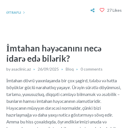
27 Likes
ƏTRAFLI
İmtahan həyəcanını necə
idarə edə bilərik?
by
asaclinic.az
26/09/2025
Bloq
0 comments
İmtahan dövrü yaxınlaşanda bir çox şagird, tələbə və hətta
böyüklər güclü narahatlıq yaşayır. Ürəyin sürətlə döyünməsi,
tərləmə, yuxusuzluq, diqqəti cəmləyə bilməmək və əsəbilik –
bunların hamısı imtahan həyəcanının əlamətləridir.
Həyəcanın müəyyən dərəcəsi normaldır, çünki bizi
hazırlaşmağa və daha yaxşı nəticə göstərməyə sövq edir.
Amma bu hiss çoxaldıqda, öyrəndiklərimizi unuda və