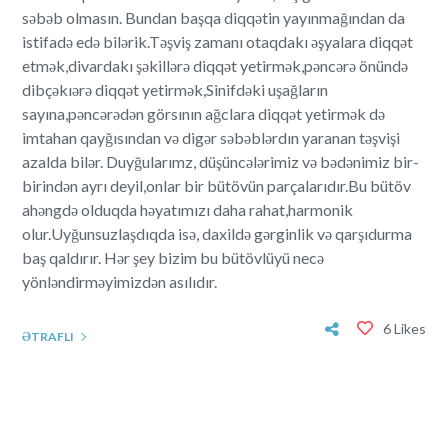
səbəb olmasın. Bundan başqa diqqətin yayınmağından da
istifadə edə bilərik.Təşviş zamanı otaqdakı əşyalara diqqət
etmək,divardakı şəkillərə diqqət yetirmək,pəncərə önündə
dibçəkıərə diqqət yetirmək,Sinifdəki uşağların
sayına,pəncərədən görsının ağclara diqqət yetirmək də
imtahan qayğısından və digər səbəblərdın yaranan təşvişi
azalda bilər. Duyğularımz, düşüncələrimiz və bədənimiz bir-
birindən ayrı deyil,onlar bir bütövün parçalarıdır.Bu bütöv
ahəngdə olduqda həyatımızı daha rahat,harmonik
olur.Uyğunsuzlaşdıqda isə, daxildə gərginlik və qarşıdurma
baş qaldırır. Hər şey bizim bu bütövlüyü necə
yönləndirməyimizdən asılıdır.
6 Likes
ƏTRAFLI