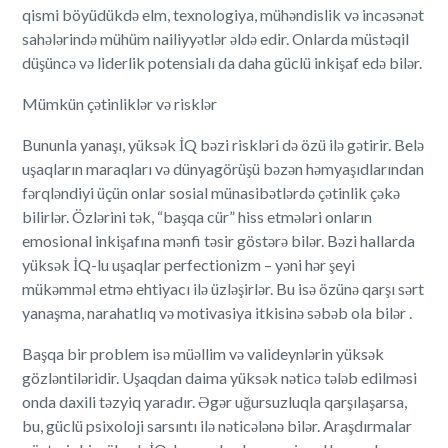
qismi böyüdükdə elm, texnologiya, mühəndislik və incəsənət
sahələrində mühüm nailiyyətlər əldə edir. Onlarda müstəqil
düşüncə və liderlik potensialı da daha güclü inkişaf edə bilər.
Mümkün çətinliklər və risklər
Bununla yanaşı, yüksək İQ bəzi riskləri də özü ilə gətirir. Belə
uşaqların maraqları və dünyagörüşü bəzən həmyaşıdlarından
fərqləndiyi üçün onlar sosial münasibətlərdə çətinlik çəkə
bilirlər. Özlərini tək, “başqa cür” hiss etmələri onların
emosional inkişafına mənfi təsir göstərə bilər. Bəzi hallarda
yüksək İQ-lu uşaqlar perfectionizm – yəni hər şeyi
mükəmməl etmə ehtiyacı ilə üzləşirlər. Bu isə özünə qarşı sərt
yanaşma, narahatlıq və motivasiya itkisinə səbəb ola bilər .
Başqa bir problem isə müəllim və valideynlərin yüksək
gözləntiləridir. Uşaqdan daima yüksək nəticə tələb edilməsi
onda daxili təzyiq yaradır. Əgər uğursuzluqla qarşılaşarsa,
bu, güclü psixoloji sarsıntı ilə nəticələnə bilər. Araşdırmalar