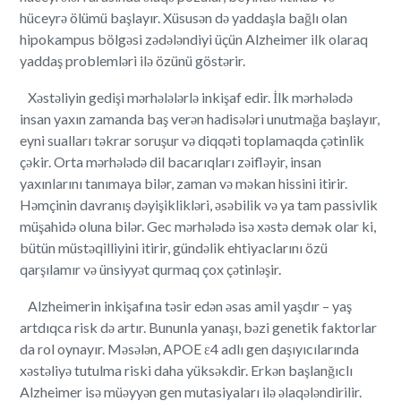
hüceyrə ölümü başlayır. Xüsusən də yaddaşla bağlı olan
hipokampus bölgəsi zədələndiyi üçün Alzheimer ilk olaraq
yaddaş problemləri ilə özünü göstərir.
Xəstəliyin gedişi mərhələlərlə inkişaf edir. İlk mərhələdə
insan yaxın zamanda baş verən hadisələri unutmağa başlayır,
eyni sualları təkrar soruşur və diqqəti toplamaqda çətinlik
çəkir. Orta mərhələdə dil bacarıqları zəifləyir, insan
yaxınlarını tanımaya bilər, zaman və məkan hissini itirir.
Həmçinin davranış dəyişiklikləri, əsəbilik və ya tam passivlik
müşahidə oluna bilər. Gec mərhələdə isə xəstə demək olar ki,
bütün müstəqilliyini itirir, gündəlik ehtiyaclarını özü
qarşılamır və ünsiyyət qurmaq çox çətinləşir.
Alzheimerin inkişafına təsir edən əsas amil yaşdır – yaş
artdıqca risk də artır. Bununla yanaşı, bəzi genetik faktorlar
da rol oynayır. Məsələn, APOE ε4 adlı gen daşıyıcılarında
xəstəliyə tutulma riski daha yüksəkdir. Erkən başlanğıclı
Alzheimer isə müəyyən gen mutasiyaları ilə əlaqələndirilir.