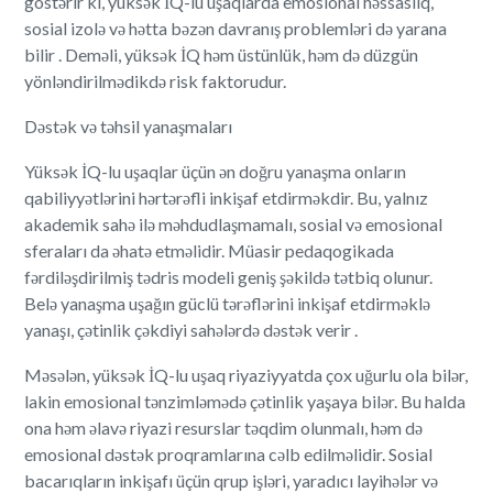
göstərir ki, yüksək İQ-lu uşaqlarda emosional həssaslıq,
sosial izolə və hətta bəzən davranış problemləri də yarana
bilir . Deməli, yüksək İQ həm üstünlük, həm də düzgün
yönləndirilmədikdə risk faktorudur.
Dəstək və təhsil yanaşmaları
Yüksək İQ-lu uşaqlar üçün ən doğru yanaşma onların
qabiliyyətlərini hərtərəfli inkişaf etdirməkdir. Bu, yalnız
akademik sahə ilə məhdudlaşmamalı, sosial və emosional
sferaları da əhatə etməlidir. Müasir pedaqogikada
fərdiləşdirilmiş tədris modeli geniş şəkildə tətbiq olunur.
Belə yanaşma uşağın güclü tərəflərini inkişaf etdirməklə
yanaşı, çətinlik çəkdiyi sahələrdə dəstək verir .
Məsələn, yüksək İQ-lu uşaq riyaziyyatda çox uğurlu ola bilər,
lakin emosional tənzimləmədə çətinlik yaşaya bilər. Bu halda
ona həm əlavə riyazi resurslar təqdim olunmalı, həm də
emosional dəstək proqramlarına cəlb edilməlidir. Sosial
bacarıqların inkişafı üçün qrup işləri, yaradıcı layihələr və