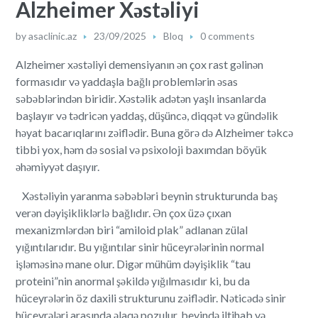
Alzheimer Xəstəliyi
by
asaclinic.az
23/09/2025
Bloq
0 comments
Alzheimer xəstəliyi demensiyanın ən çox rast gəlinən
formasıdır və yaddaşla bağlı problemlərin əsas
səbəblərindən biridir. Xəstəlik adətən yaşlı insanlarda
başlayır və tədricən yaddaş, düşüncə, diqqət və gündəlik
həyat bacarıqlarını zəiflədir. Buna görə də Alzheimer təkcə
tibbi yox, həm də sosial və psixoloji baxımdan böyük
əhəmiyyət daşıyır.
Xəstəliyin yaranma səbəbləri beynin strukturunda baş
verən dəyişikliklərlə bağlıdır. Ən çox üzə çıxan
mexanizmlərdən biri “amiloid plak” adlanan zülal
yığıntılarıdır. Bu yığıntılar sinir hüceyrələrinin normal
işləməsinə mane olur. Digər mühüm dəyişiklik “tau
proteini”nin anormal şəkildə yığılmasıdır ki, bu da
hüceyrələrin öz daxili strukturunu zəiflədir. Nəticədə sinir
hüceyrələri arasında əlaqə pozulur, beyində iltihab və