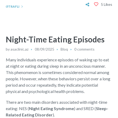
5 Likes
ƏTRAFLI
Night-Time Eating Episodes
by
asaclinic.az
08/09/2025
Bloq
0 comments
Many individuals experience episodes of waking up to eat
at night or eating during sleep in an unconscious manner.
This phenomenon is sometimes considered normal among
people. However, when these behaviors persist over a long
period and occur repeatedly, they indicate potential
physical and psychological health problems.
There are two main disorders associated with night-time
eating: NES (
Night Eating Syndrome
) and SRED (
Sleep-
Related Eating Disorder
).