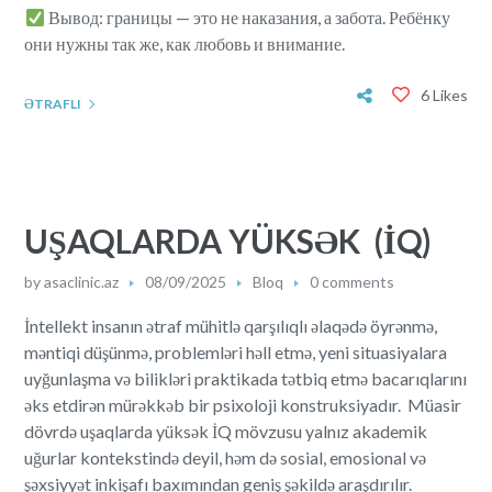
Вывод: границы — это не наказания, а забота. Ребёнку
они нужны так же, как любовь и внимание.
6 Likes
ƏTRAFLI
UŞAQLARDA YÜKSƏK (İQ)
by
asaclinic.az
08/09/2025
Bloq
0 comments
İntellekt insanın ətraf mühitlə qarşılıqlı əlaqədə öyrənmə,
məntiqi düşünmə, problemləri həll etmə, yeni situasiyalara
uyğunlaşma və bilikləri praktikada tətbiq etmə bacarıqlarını
əks etdirən mürəkkəb bir psixoloji konstruksiyadır. Müasir
dövrdə uşaqlarda yüksək İQ mövzusu yalnız akademik
uğurlar kontekstində deyil, həm də sosial, emosional və
şəxsiyyət inkişafı baxımından geniş şəkildə araşdırılır.