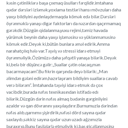
kəsin çətinliklərə başa çıxmaq üsulları fərqlidir.imtahana
qədər dərsləri izləmək,yoxlama testləri hansı mövzuları daha
yaxşı bildiyini aydınlaşdırmaqda kömək edə bilər.Dərsləri
öyrənməklə yanaşı digər faktorları da nəzərdən qaçırmamaq
gərəkdir.Düzgün qidalanma,yuxu rejimi,təmiz havada
yürümək beynin daha yaxşı işləməsinə və yüklənməməsinə
kömək edir.Deyək ki,bütün bunlara əməl edirik.Amma
narahatçılıq hələ var.Təşviş və stressi idarə etməyi
öyrənməliyik.Özümüzə daha şəfqətli yanaşa bilərik.Deyək
ki,belə bir düşüncə gəlir:„Suallar çətin olacaq,mən
bacarmayacam“.Bu fikrin qarşında deyə bilərik:„Mən
əlimdən gələni edirəm,hazırlaşıram bildiyim suallara cavab
verə bilərəm“. İmtahanda təşvişi idarə etmək də çox
vacibdir,burada nəfəs texnikasından istifadə edı
bilərik.Düzgün dərin nəfəs almaq bədənin gərginliyini
azaldır və qan dövranını yaxşılaşdırır.Burnumuzla dərindən
nəfəs alıb,qarnımıı şişirdirik,nəfəsi dörd sayına qədər
saxlayıb,səkkiz sayına qədər uzun uzadı ağzımızla
buraxırıq.Bunu fasilələrlə etməliyik ki,baş gicəllənməsinə