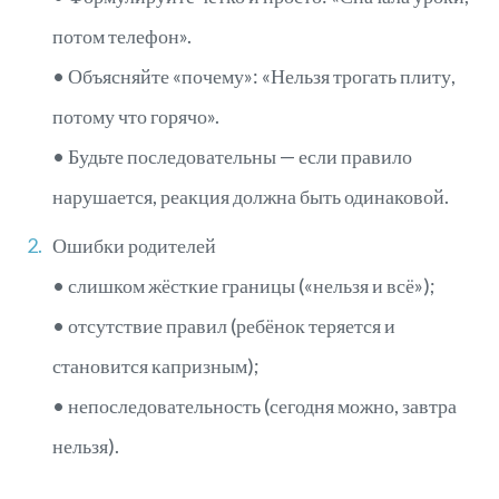
потом телефон».
• Объясняйте «почему»: «Нельзя трогать плиту,
потому что горячо».
• Будьте последовательны — если правило
нарушается, реакция должна быть одинаковой.
Ошибки родителей
• слишком жёсткие границы («нельзя и всё»);
• отсутствие правил (ребёнок теряется и
становится капризным);
• непоследовательность (сегодня можно, завтра
нельзя).