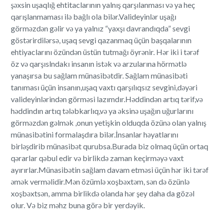
şəxsin uşaqlığ ehtitaclarının yalnış qarşılanması və ya heç
qarışlanmaması ilə bağlı ola bilər.Valideyinlər uşağı
görməzdən gəlir və ya yalnız “yaxşı davrandıqda” sevgi
göstərirdilərsə, uşaq sevgi qazanmaq üçün başqalarının
ehtiyaclarını özündən üstün tutmağı öyrənir. Hər iki i tərəf
öz və qarşıslndakı insanın istək və arzularına hörmətlə
yanaşırsa bu sağlam münasibətdir. Sağlam münasibəti
tanıması üçün insanın,uşaq vaxtı qarşılıqsız sevgini,dəyəri
valideyinlərindən görməsi lazımdır.Həddindən artıq tərif,və
həddindın artıq tələbkarlıq,və ya əksinə uşağın uğurlarını
görməzdən gəlmək ,onun yetişkin olduqda özünə olan yalnış
münasibətini formalaşdıra bilər.İnsanlar həyatlarını
birləşdirib münasibət qurubsa.Burada biz olmaq üçün ortaq
qərarlar qəbul edir və birlikdə zaman keçirməyə vaxt
ayırırlar.Münasibətin sağlam davam etməsi üçün hər iki tərəf
əmək verməlidir.Mən özümlə xoşbəxtəm, sən də özünlə
xoşbəxtsən, amma birlikdə olanda hər şey daha da gözəl
olur. Və biz məhz buna görə bir yerdəyik.