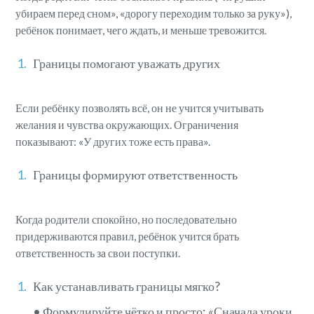
убираем перед сном», «дорогу переходим только за руку»),
ребёнок понимает, чего ждать, и меньше тревожится.
Границы помогают уважать других
Если ребёнку позволять всё, он не учится учитывать
желания и чувства окружающих. Ограничения
показывают: «У других тоже есть права».
Границы формируют ответственность
Когда родители спокойно, но последовательно
придерживаются правил, ребёнок учится брать
ответственность за свои поступки.
Как устанавливать границы мягко?
• Формулируйте чётко и просто: «Сначала уроки,