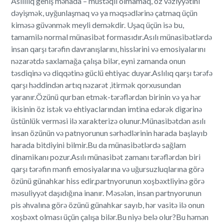
Asılılıq geniş mənada – müstəqil olmamaq, öz vəziyyətini
dəyişmək, uyğunlaşmaq və ya məqsədlərinə çatmaq üçün
kiməsə güvənmək meyli deməkdir. Uşaq üçün isə bu,
tamamilə normal münasibət formasıdır.Asılı münasibətlərdə
insan qarşı tərəfin davranışlarını, hisslərini və emosiyalarını
nəzarətdə saxlamağa çalışa bilər, eyni zamanda onun
təsdiqinə və diqqətinə güclü ehtiyac duyar.Aslılıq qarşı tərəfə
qarşı həddindən artıq nəzarət ,itirmək qorxusundan
yaranır.Özünü qurban etmək-tərəflərdən birinin və ya hər
ikisinin öz istək və ehtiyaclarından imtina edərək digərinə
üstünlük verməsi ilə xarakterizə olunur.Münasibətdən asılı
insan özünün və patnyorunun sərhədlərinin harada başlayıb
harada bitdiyini bilmir.Bu da münasibətlərdə sağlam
dinamikanı pozur.Asılı münasibət zamanı tərəflərdən biri
qarşı tərəfin mənfi emosiyalarına və uğursuzluqlarına görə
özünü günahkar hiss edir,partnyorunun xoşbəxtliyinə görə
məsuliyyət daşıdığına inanır. Məsələn, insan partnyorunun
pis əhvalına görə özünü günahkar sayıb, hər vasitə ilə onun
xoşbəxt olması üçün çalışa bilər.Bu niyə belə olur?Bu həmən