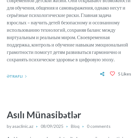
современной детской жизни. Они открывают возможности
для обучения, общения и самовыражения, однако несут и
серьёзные психологические риски. Главная задача
взрослых – научить детей безопасному и осознанному
использованию технологий, сохраняя баланс между
виртуальным и реальным миром. Своевременная
поддержка, контроль и обучение навыкам эмоциональной
грамотности помогут детям развиваться гармонично и
сохранять психическое здоровье в цифровую эпоху.
5 Likes
ƏTRAFLI
Asılı Münasibətlər
by
asaclinic.az
08/09/2025
Bloq
0 comments