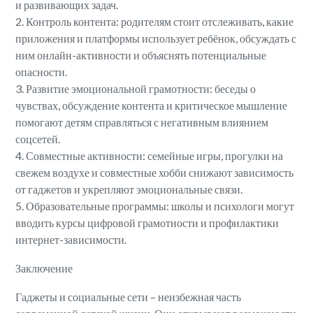
и развивающих задач.
2. Контроль контента: родителям стоит отслеживать, какие
приложения и платформы использует ребёнок, обсуждать с
ним онлайн-активности и объяснять потенциальные
опасности.
3. Развитие эмоциональной грамотности: беседы о
чувствах, обсуждение контента и критическое мышление
помогают детям справляться с негативным влиянием
соцсетей.
4. Совместные активности: семейные игры, прогулки на
свежем воздухе и совместные хобби снижают зависимость
от гаджетов и укрепляют эмоциональные связи.
5. Образовательные программы: школы и психологи могут
вводить курсы цифровой грамотности и профилактики
интернет-зависимости.
Заключение
Гаджеты и социальные сети – неизбежная часть