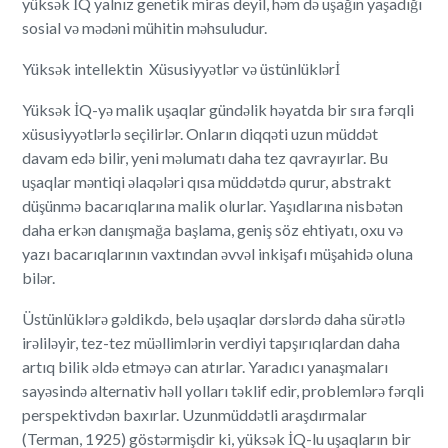
yüksək İQ yalnız genetik miras deyil, həm də uşağın yaşadığı
sosial və mədəni mühitin məhsuludur.
Yüksək intellektin Xüsusiyyətlər və üstünlüklərİ
Yüksək İQ-yə malik uşaqlar gündəlik həyatda bir sıra fərqli
xüsusiyyətlərlə seçilirlər. Onların diqqəti uzun müddət
davam edə bilir, yeni məlumatı daha tez qavrayırlar. Bu
uşaqlar məntiqi əlaqələri qısa müddətdə qurur, abstrakt
düşünmə bacarıqlarına malik olurlar. Yaşıdlarına nisbətən
daha erkən danışmağa başlama, geniş söz ehtiyatı, oxu və
yazı bacarıqlarının vaxtından əvvəl inkişafı müşahidə oluna
bilər.
Üstünlüklərə gəldikdə, belə uşaqlar dərslərdə daha sürətlə
irəliləyir, tez-tez müəllimlərin verdiyi tapşırıqlardan daha
artıq bilik əldə etməyə can atırlar. Yaradıcı yanaşmaları
sayəsində alternativ həll yolları təklif edir, problemlərə fərqli
perspektivdən baxırlar. Uzunmüddətli araşdırmalar
(Terman, 1925) göstərmişdir ki, yüksək İQ-lu uşaqların bir