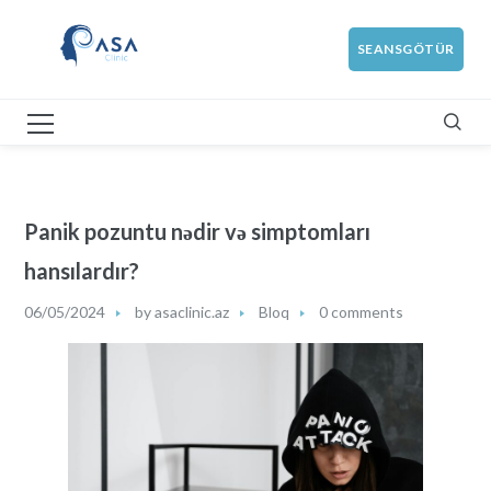
SEANSGÖTÜR
Panik pozuntu nədir və simptomları
hansılardır?
06/05/2024
by
asaclinic.az
Bloq
0 comments