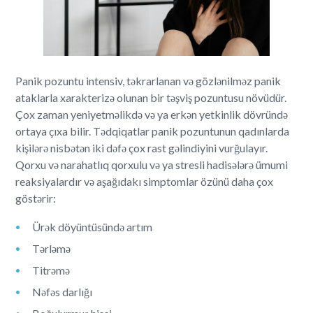
Panik pozuntu intensiv, təkrarlanan və gözlənilməz panik
ataklarla xarakterizə olunan bir təşviş pozuntusu növüdür.
Çox zaman yeniyetməlikdə və ya erkən yetkinlik dövründə
ortaya çıxa bilir. Tədqiqatlar panik pozuntunun qadınlarda
kişilərə nisbətən iki dəfə çox rast gəlindiyini vurğulayır.
Qorxu və narahatlıq qorxulu və ya stresli hadisələrə ümumi
reaksiyalardır və aşağıdakı simptomlar özünü daha çox
göstərir:
Ürək döyüntüsündə artım
Tərləmə
Titrəmə
Nəfəs darlığı