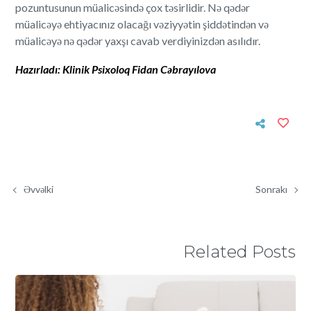
pozuntusunun müalicəsində çox təsirlidir. Nə qədər
müalicəyə ehtiyacınız olacağı vəziyyətin şiddətindən və
müalicəyə nə qədər yaxşı cavab verdiyinizdən asılıdır.
Hazırladı: Klinik Psixoloq Fidan Cəbrayılova
Əvvəlki
Sonrakı
Related Posts