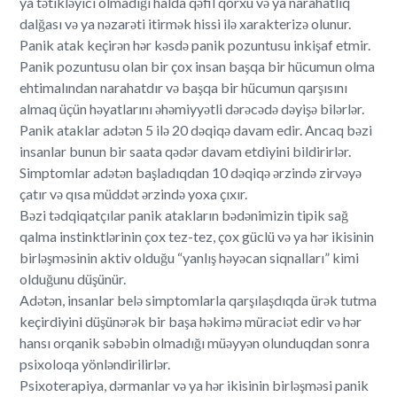
ya tətikləyici olmadığı halda qəfil qorxu və ya narahatlıq
dalğası və ya nəzarəti itirmək hissi ilə xarakterizə olunur.
Panik atak keçirən hər kəsdə panik pozuntusu inkişaf etmir.
Panik pozuntusu olan bir çox insan başqa bir hücumun olma
ehtimalından narahatdır və başqa bir hücumun qarşısını
almaq üçün həyatlarını əhəmiyyətli dərəcədə dəyişə bilərlər.
Panik ataklar adətən 5 ilə 20 dəqiqə davam edir. Ancaq bəzi
insanlar bunun bir saata qədər davam etdiyini bildirirlər.
Simptomlar adətən başladıqdan 10 dəqiqə ərzində zirvəyə
çatır və qısa müddət ərzində yoxa çıxır.
Bəzi tədqiqatçılar panik atakların bədənimizin tipik sağ
qalma instinktlərinin çox tez-tez, çox güclü və ya hər ikisinin
birləşməsinin aktiv olduğu “yanlış həyəcan siqnalları” kimi
olduğunu düşünür.
Adətən, insanlar belə simptomlarla qarşılaşdıqda ürək tutma
keçirdiyini düşünərək bir başa həkimə müraciət edir və hər
hansı orqanik səbəbin olmadığı müəyyən olunduqdan sonra
psixoloqa yönləndirilirlər.
Psixoterapiya, dərmanlar və ya hər ikisinin birləşməsi panik