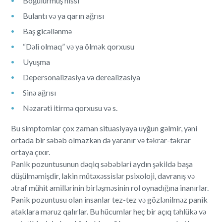
Boğulurmuş hissi
Bulantı və ya qarın ağrısı
Baş gicəllənmə
“Dəli olmaq” və ya ölmək qorxusu
Uyuşma
Depersonalizasiya və derealizasiya
Sinə ağrısı
Nəzarəti itirmə qorxusu və s.
Bu simptomlar çox zaman situasiyaya uyğun gəlmir, yəni
ortada bir səbəb olmazkən də yaranır və təkrar-təkrar
ortaya çıxır.
Panik pozuntusunun dəqiq səbəbləri aydın şəkildə başa
düşülməmişdir, lakin mütəxəssislər psixoloji, davranış və
ətraf mühit amillərinin birləşməsinin rol oynadığına inanırlar.
Panik pozuntusu olan insanlar tez-tez və gözlənilməz panik
ataklara məruz qalırlar. Bu hücumlar heç bir açıq təhlükə və