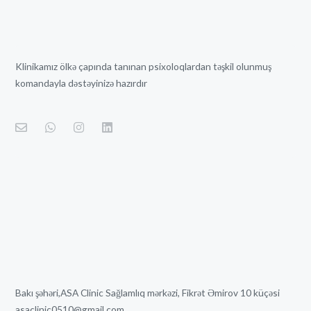
Klinikamız ölkə çapında tanınan psixoloqlardan təşkil olunmuş
komandayla dəstəyinizə hazırdır
Bakı şəhəri,ASA Clinic Sağlamlıq mərkəzi, Fikrət Əmirov 10 küçəsi
asaclinic0510@gmail.com