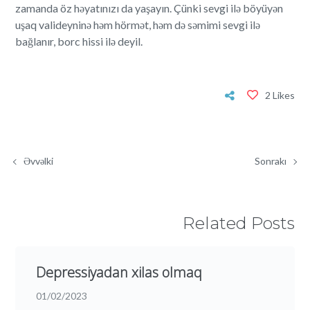
zamanda öz həyatınızı da yaşayın. Çünki sevgi ilə böyüyən
uşaq valideyninə həm hörmət, həm də səmimi sevgi ilə
bağlanır, borc hissi ilə deyil.
2 Likes
Əvvəlki
Sonrakı
Related Posts
Depressiyadan xilas olmaq
01/02/2023