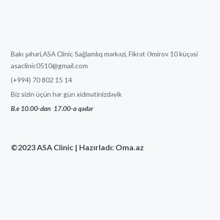
Bakı şəhəri,ASA Clinic Sağlamlıq mərkəzi, Fikrət Əmirov 10 küçəsi
asaclinic0510@gmail.com
(+994) 70 802 15 14
Biz sizin üçün hər gün xidmətinizdəyik
B.e 10.00-dan
17
.00-a qədər
©2023 ASA Clinic | Hazırladı: Oma.az