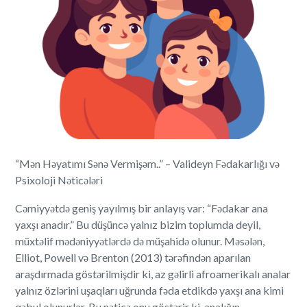
“Mən Həyatımı Sənə Vermişəm..” – Valideyn Fədakarlığı və
Psixoloji Nəticələri
Cəmiyyətdə geniş yayılmış bir anlayış var: “Fədakar ana
yaxşı anadır.” Bu düşüncə yalnız bizim toplumda deyil,
müxtəlif mədəniyyətlərdə də müşahidə olunur. Məsələn,
Elliot, Powell və Brenton (2013) tərəfindən aparılan
araşdırmada göstərilmişdir ki, az gəlirli afroamerikalı analar
yalnız özlərini uşaqları uğrunda fəda etdikdə yaxşı ana kimi
qəbul olunurlar. Bu nəticə onu göstərir ki, analığın