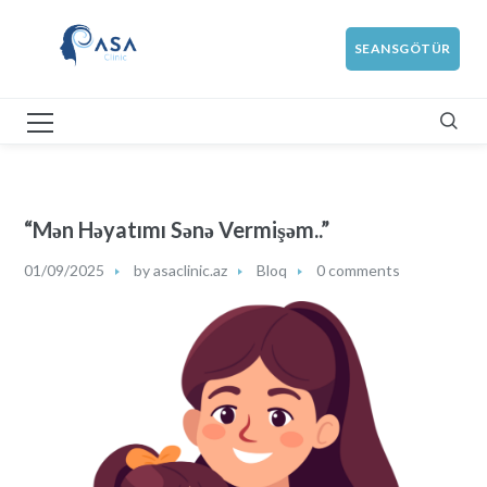
SEANSGÖTÜR
“Mən Həyatımı Sənə Vermişəm..”
01/09/2025
by
asaclinic.az
Bloq
0 comments