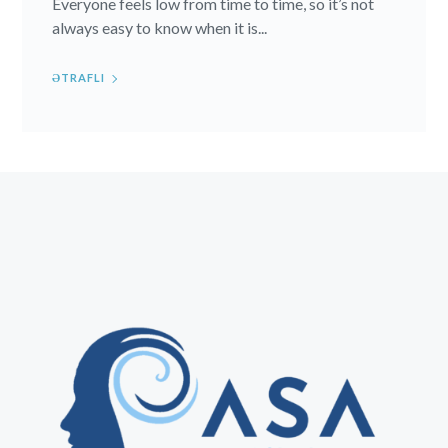
Everyone feels low from time to time, so it’s not
always easy to know when it is...
ƏTRAFLI