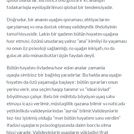
fədakarlıqla eyniləşdirilməsi qlobal bir tendensiyadır.
Doğrudur, bir ananın uşağını qoruması, ehtiyaclarını
qarşılamaq və ona dəstək olmaq valideynlik öhdəliyinin
təməl hissəsidir. Lakin bir qadının bütün həyatını uşağına
həsr etməsi, özünü unudaraq yalnız “ana” kimliyi ilə yaşaması
nə onun öz psixoloji sağlamlığı, nə uşağın inkişafı, nə də
gələcək ailə münasibətləri üçün faydalı deyil.
Bütün həyatını övladına həsr edən analar zamanla
uşaqla simbioz bir bağlılıq yaradırlar. Bu halda ana uşağın
həyatını da özü yaşamağa başlayır: bütün qərarları onun
yerinə verir, ona seçim haqqı tanımır və “ideal övlad”
böyütməyə çalışır. Belə bir mühitdə böyüyən uşaq səhv
etməyə icazə verilmir, müstəqillik qazana bilmir və nəticədə
yetkinlikdə valideynlərindən “ayrıla” bilmir.Valideynlərin
tez-tez işlətmiş olduğu “mən bütün həyatımı sənə verdim”
ifadəsi uşaqların psixologiyasında daim borclu olma
hissi yaradır. Valideyinlərin uşaqların yüklədiyi ifrat