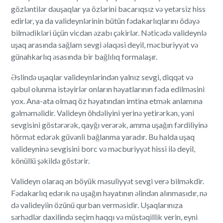
gözləntilər dəuşaqlar ya özlərini bacarıqsız və yetərsiz hiss
edirlər, ya da valideynlərinin bütün fədakarlıqlarını ödəyə
bilmədikləri üçün vicdan əzabı çəkirlər. Nəticədə valideynlə
uşaq arasında sağlam sevgi əlaqəsi deyil, məcburiyyət və
günahkarlıq əsasında bir bağlılıq formalaşır.
Əslində uşaqlar valideynlərindən yalnız sevgi, diqqət və
qəbul olunma istəyirlər onların həyatlarının fəda edilməsini
yox. Ana-ata olmaq öz həyatından imtina etmək anlamına
gəlməməlidir. Valideyn öhdəliyini yerinə yetirərkən, yəni
sevgisini göstərərək, qayğı verərək, amma uşağın fərdiliyinə
hörmət edərək güvənli bağlanma yaradır. Bu halda uşaq
valideyninə sevgisini borc və məcburiyyət hissi ilə deyil,
könüllü şəkildə göstərir.
Valideyn olaraq ən böyük məsuliyyət sevgi verə bilməkdir.
Fədakarlıq edərık nə uşağın həyatının əlindən alınmasıdır, nə
də valideyiin özünü qurban verməsidir. Uşaqlarınıza
sərhədlər daxilində seçim haqqı və müstəqillik verin, eyni