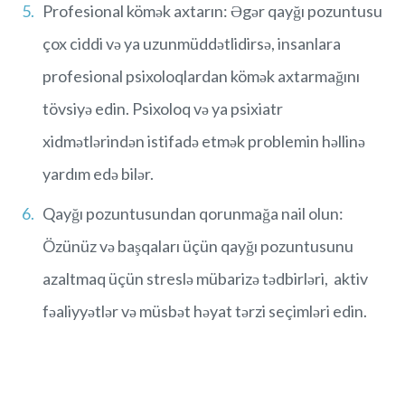
Profesional kömək axtarın: Əgər qayğı pozuntusu
çox ciddi və ya uzunmüddətlidirsə, insanlara
profesional psixoloqlardan kömək axtarmağını
tövsiyə edin. Psixoloq və ya psixiatr
xidmətlərindən istifadə etmək problemin həllinə
yardım edə bilər.
Qayğı pozuntusundan qorunmağa nail olun:
Özünüz və başqaları üçün qayğı pozuntusunu
azaltmaq üçün streslə mübarizə tədbirləri, aktiv
fəaliyyətlər və müsbət həyat tərzi seçimləri edin.