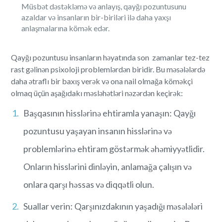
Müsbət dəstəkləmə və anlayış, qayğı pozuntusunu
azaldar və insanların bir-biriləri ilə daha yaxşı
anlaşmalarına kömək edər.
Qayğı pozuntusu insanların həyatında son zamanlar tez-tez
rast gəlinən psixoloji problemlərdən biridir. Bu məsələlərdə
daha ətraflı bir baxış verək və ona nail olmağa köməkçi
olmaq üçün aşağıdakı məsləhətləri nəzərdən keçirək:
Başqasının hisslərinə ehtiramla yanaşın: Qayğı
pozuntusu yaşayan insanın hisslərinə və
problemlərinə ehtiram göstərmək əhəmiyyətlidir.
Onların hisslərini dinləyin, anlamağa çalışın və
onlara qarşı həssas və diqqətli olun.
Suallar verin: Qarşınızdakının yaşadığı məsələləri