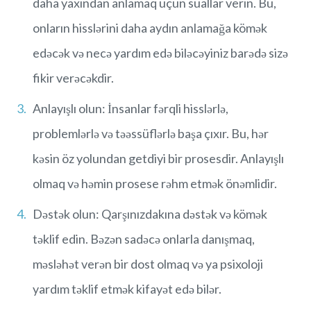
daha yaxından anlamaq üçün suallar verin. Bu,
onların hisslərini daha aydın anlamağa kömək
edəcək və necə yardım edə biləcəyiniz barədə sizə
fikir verəcəkdir.
Anlayışlı olun: İnsanlar fərqli hisslərlə,
problemlərlə və təəssüflərlə başa çıxır. Bu, hər
kəsin öz yolundan getdiyi bir prosesdir. Anlayışlı
olmaq və həmin prosese rəhm etmək önəmlidir.
Dəstək olun: Qarşınızdakına dəstək və kömək
təklif edin. Bəzən sadəcə onlarla danışmaq,
məsləhət verən bir dost olmaq və ya psixoloji
yardım təklif etmək kifayət edə bilər.