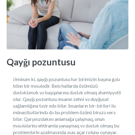
Qayğı pozuntusu
Əminəm ki, qayğı pozuntusu hər birimizin başına gələ
bilən bir məsələdir. Belə hallarda özümüzü
dəstəkləmək və başqalarına dəstək olmaq əhəmiyyətli
olur. Qayğı pozuntusu insanın zehni və duyğusal
sağlamlığına təsir edə bilər. İnsanların bir-biriləri ilə
münasibətlərində də bu problem özünü biruzə verə
bilər. Qarşınızdakını anlamağa çalışmaq, onun
məsələlərinə ehtiramla yanaşmaq və dəstək olmaq bu
problemlərin azalmasında əsas açar rolunu oynayar.