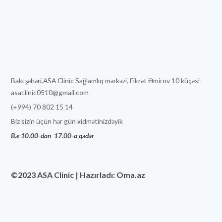
Bakı şəhəri,ASA Clinic Sağlamlıq mərkəzi, Fikrət Əmirov 10 küçəsi
asaclinic0510@gmail.com
(+994) 70 802 15 14
Biz sizin üçün hər gün xidmətinizdəyik
B.e 10.00-dan
17
.00-a qədər
©2023 ASA Clinic | Hazırladı: Oma.az